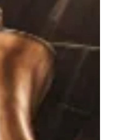
翻動一次，保持通風同避免曬到光，直到麥芽長到
二至三公厘長。接著就係烘乾，將發芽嘅麥芽乾
燥，停止生長。...