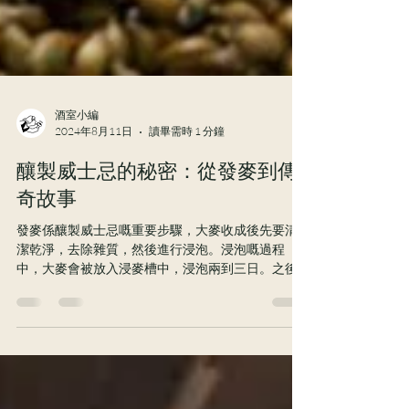
酒室小編
2024年8月11日
讀畢需時 1 分鐘
釀製威士忌的秘密：從發麥到傳
奇故事
發麥係釀製威士忌嘅重要步驟，大麥收成後先要清
潔乾淨，去除雜質，然後進行浸泡。浸泡嘅過程
中，大麥會被放入浸麥槽中，浸泡兩到三日。之後
就係發芽，將大麥平鋪喺發麥區，每隔八小時就要