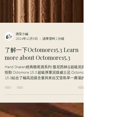
酒室小編
2024年12月5日
讀畢需時 2 分鐘
了解一下Octomore15.3 Learn
more about Octomore15.3
Hand Shaken經典雞尾酒系列-盤尼西林@超級泥煤
怪獸 Octomore 15.3 超級厚重泥煤威士忌 Octomore
15.3結合了極高泥煤含量與來自艾雷島單一農場的
多樣化收穫。此款威士忌複雜、濃郁且個性十足。
強烈的煙燻感與經過耐心蒸餾後釋放的成熟果香形
成鮮明對比...