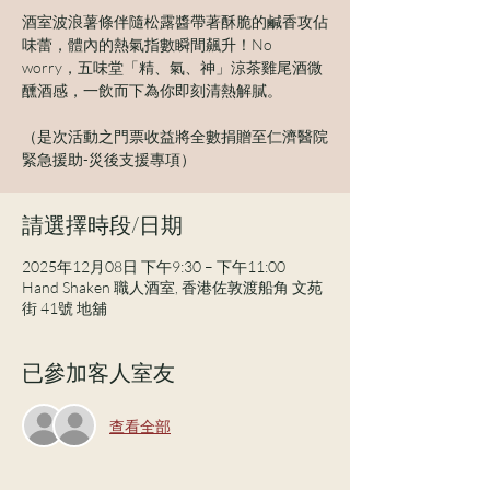
酒室波浪薯條伴隨松露醬帶著酥脆的鹹香攻佔
味蕾，體內的熱氣指數瞬間飆升！No
worry，五味堂「精、氣、神」涼茶雞尾酒微
醺酒感，一飲而下為你即刻清熱解膩。
（是次活動之門票收益將全數捐贈至仁濟醫院
緊急援助-災後支援專項）
請選擇時段/日期
2025年12月08日 下午9:30 – 下午11:00
Hand Shaken 職人酒室, 香港佐敦渡船角 文苑
街 41號 地舖
已參加客人室友
查看全部