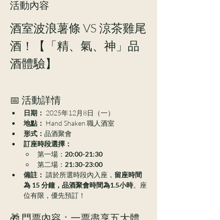
活動內容
酒室波浪薯條 VS 涼茶雞尾
酒！【「精、氣、神」品
酒體驗】
📅 活動詳情
日期：
 2025年12月8日（一）
地點：
 Hand Shaken 職人酒室
形式：
品酒聚會
訂座時段選擇：
第一場：
20:00-21:30
第二場：
21:30-23:00
備註：
 請於所選時段內入座，
留座時間
為 15 分鐘，品酒聚會時間為1.5小時
。座
位有限，優先預訂！
🎁 門票內容：一票盡享五大體