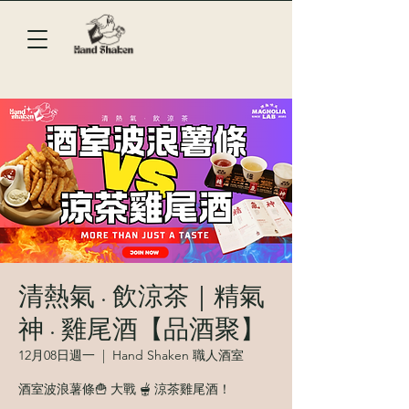
清熱氣 · 飲涼茶｜精氣
神 · 雞尾酒【品酒聚】
12月08日週一
  |  
Hand Shaken 職人酒室
酒室波浪薯條🍟 大戰 🫕 涼茶雞尾酒！