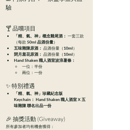
驗
🍸 品嚐項目
「精、氣、神」概念雞尾酒：
 一套三款
（每款 
50ml 品酒份量
）
五味雜陳原酒：
 品酒份量（
10ml
）
閉月羞花原酒：
 品酒份量（
10ml
）
Hand Shaken 職人酒室波浪薯條：
一位：半份
兩位：一份
✨ 特別禮遇
「精、氣、神」珍藏紀念版 
Keychain：
Hand Shaken 職人酒室 X 五
味雜陳
聯名出品一份
🎉 抽獎活動 (Giveaway)
所有參加者均有機會獲得：