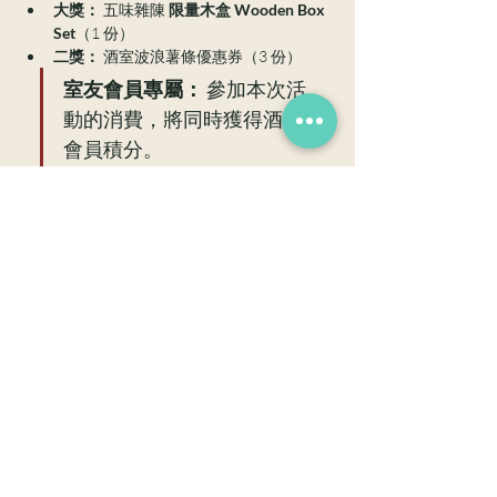
大獎：
 五味雜陳 
限量木盒 Wooden Box 
Set
（1 份）
二獎：
 酒室波浪薯條優惠券（3 份）
室友會員專屬：
 參加本次活
動的消費，將同時獲得酒室
會員積分。 
「精、氣、神」設計酒單調酒師：劉煒業