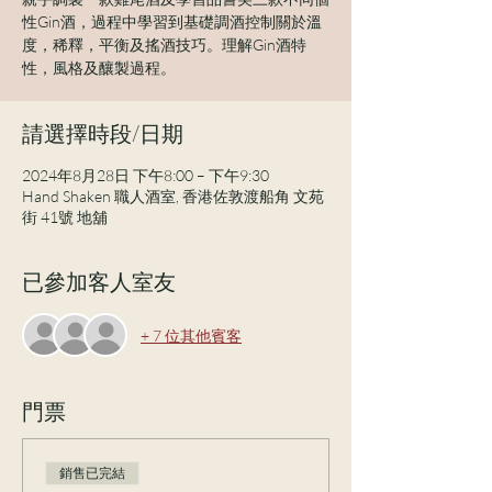
性Gin酒，過程中學習到基礎調酒控制關於溫
度，稀釋，平衡及搖酒技巧。理解Gin酒特
性，風格及釀製過程。
請選擇時段/日期
2024年8月28日 下午8:00 – 下午9:30
Hand Shaken 職人酒室, 香港佐敦渡船角 文苑
街 41號 地舖
已參加客人室友
+ 7 位其他賓客
門票
銷售已完結