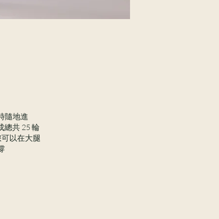
時隨地進
共 25 輪
您可以在大腿
撐