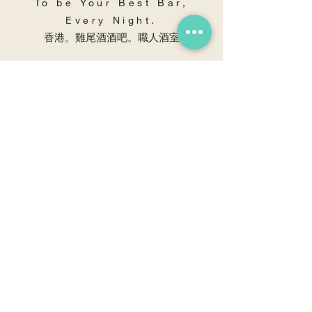
To be Your Best Bar,
Every Night.
​香港。雞尾酒酒吧。職人酒室
Instagram
Facebook
Youtube
職人酒室
佐敦, 渡船角, 文苑街41號, 地舖
G/f , 41 Man Yuen Street , Ferry Point
Jordan , Kowloon , Hong Kong​
太子, 白楊街32號, 地舖
G/f , 32 Poplar Street
Prince Edward , Kowloon , Hong Kong